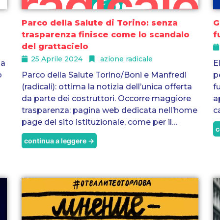
Parco della Salute di Torino: senza
G
trasparenza finisce come lo scandalo
f
del grattacielo
25 Aprile 2024
azione radicale
ia
E
o
Parco della Salute Torino/Boni e Manfredi
p
(radicali): ottima la notizia dell’unica offerta
f
da parte dei costruttori. Occorre maggiore
a
trasparenza: pagina web dedicata nell’home
c
page del sito istituzionale, come per il…
c
continua a leggere →