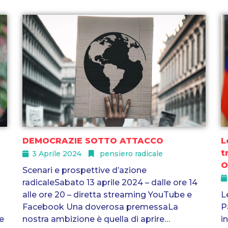
DEMOCRAZIE SOTTO ATTACCO
L
t
3 Aprile 2024
pensiero radicale
O
Scenari e prospettive d’azione
radicaleSabato 13 aprile 2024 – dalle ore 14
alle ore 20 – diretta streaming YouTube e
L
Facebook Una doverosa premessaLa
P
re
nostra ambizione è quella di aprire…
i