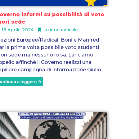
overno informi su possibilità di voto
uori sede
18 Aprile 2024
azione radicale
lezioni Europee/Radicali Boni e Manfredi:
er la prima volta possibile voto studenti
uori sede ma nessuno lo sa. Lanciamo
ppello affinché il Governo realizzi una
apillare campagna di informazione Giulio…
ontinua a leggere →