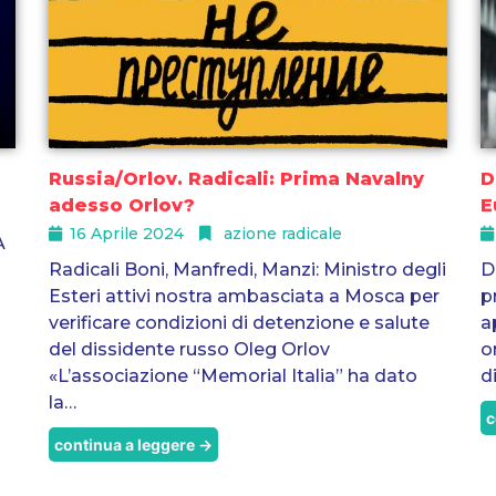
Russia/Orlov. Radicali: Prima Navalny
D
adesso Orlov?
E
16 Aprile 2024
azione radicale
A
Radicali Boni, Manfredi, Manzi: Ministro degli
D
Esteri attivi nostra ambasciata a Mosca per
p
verificare condizioni di detenzione e salute
a
del dissidente russo Oleg Orlov
o
«L’associazione “Memorial Italia” ha dato
d
la…
c
continua a leggere →