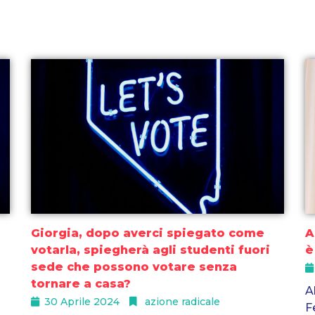
Giorgia, dopo averci spiegato come
A
votarla, spiegherà agli studenti fuori
è
sede che possono votare senza
tornare a casa?
A
30 Aprile 2024
azione radicale
F