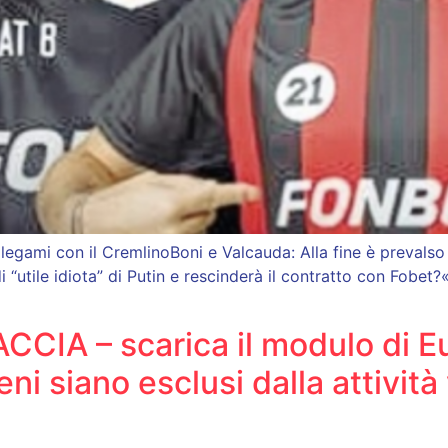
legami con il CremlinoBoni e Valcauda: Alla fine è prevalso
 di “utile idiota” di Putin e rescinderà il contratto con Fob
ACCIA – scarica il modulo di E
reni siano esclusi dalla attivi