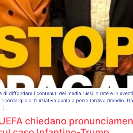
i diffondere i contenuti dei media russi in rete e in eventi
i ricordarglielo: l’iniziativa punta a porre tardivo rimedio.
[…]
e UEFA chiedano pronunciame
 sul caso Infantino-Trump