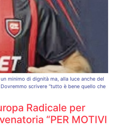
 un minimo di dignità ma, alla luce anche del
et?«Dovremmo scrivere “tutto è bene quello che
uropa Radicale per
tà venatoria “PER MOTIVI