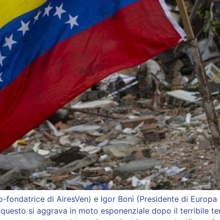
-fondatrice di AiresVen) e Igor Boni (Presidente di Europa
to questo si aggrava in moto esponenziale dopo il terribile t