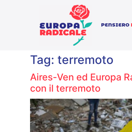
PENSIERO
Tag:
terremoto
Aires-Ven ed Europa Rad
con il terremoto