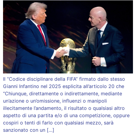
Il “Codice disciplinare della FIFA” firmato dallo stesso
Gianni Infantino nel 2025 esplicita all’articolo 20 che
“Chiunque, direttamente o indirettamente, mediante
un’azione o un’omissione, influenzi o manipoli
illecitamente l’andamento, il risultato o qualsiasi altro
aspetto di una partita e/o di una competizione, oppure
cospiri o tenti di farlo con qualsiasi mezzo, sarà
sanzionato con un […]