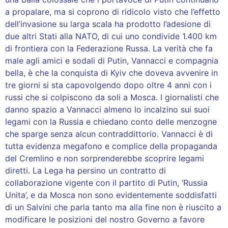
a propalare, ma si coprono di ridicolo visto che l’effetto
dell’invasione su larga scala ha prodotto l’adesione di
due altri Stati alla NATO, di cui uno condivide 1.400 km
di frontiera con la Federazione Russa. La verità che fa
male agli amici e sodali di Putin, Vannacci e compagnia
bella, è che la conquista di Kyiv che doveva avvenire in
tre giorni si sta capovolgendo dopo oltre 4 anni con i
russi che si colpiscono da soli a Mosca. I giornalisti che
danno spazio a Vannacci almeno lo incalzino sui suoi
legami con la Russia e chiedano conto delle menzogne
che sparge senza alcun contraddittorio. Vannacci è di
tutta evidenza megafono e complice della propaganda
del Cremlino e non sorprenderebbe scoprire legami
diretti. La Lega ha persino un contratto di
collaborazione vigente con il partito di Putin, ‘Russia
Unita’, e da Mosca non sono evidentemente soddisfatti
di un Salvini che parla tanto ma alla fine non è riuscito a
modificare le posizioni del nostro Governo a favore