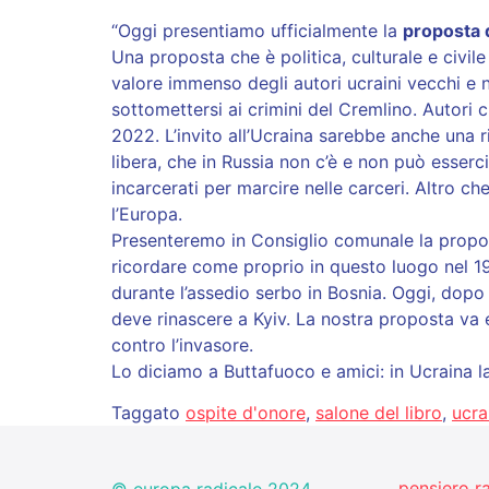
“Oggi presentiamo ufficialmente la
proposta d
Una proposta che è politica, culturale e civile
valore immenso degli autori ucraini vecchi e 
sottomettersi ai crimini del Cremlino. Autori 
2022. L’invito all’Ucraina sarebbe anche una r
libera, che in Russia non c’è e non può esserc
incarcerati per marcire nelle carceri. Altro c
l’Europa.
Presenteremo in Consiglio comunale la propos
ricordare come proprio in questo luogo nel 1
durante l’assedio serbo in Bosnia. Oggi, dopo 
deve rinascere a Kyiv. La nostra proposta va 
contro l’invasore.
Lo diciamo a Buttafuoco e amici: in Ucraina la
Taggato
ospite d'onore
,
salone del libro
,
ucra
pensiero r