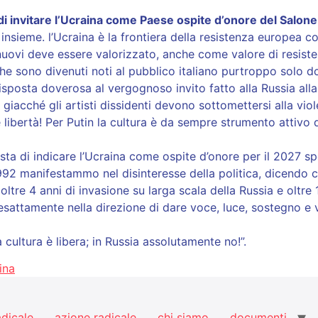
i invitare l’Ucraina come Paese ospite d’onore del Salone 
 insieme. l’Ucraina è la frontiera della resistenza europea c
nuovi deve essere valorizzato, anche come valore di resiste
che sono divenuti noti al pubblico italiano purtroppo solo d
isposta doverosa al vergognoso invito fatto alla Russia all
i giacché gli artisti dissidenti devono sottomettersi alla v
he libertà! Per Putin la cultura è da sempre strumento attivo
ta di indicare l’Ucraina come ospite d’onore per il 2027 
992 manifestammo nel disinteresse della politica, dicendo 
oltre 4 anni di invasione su larga scala della Russia e oltre
esattamente nella direzione di dare voce, luce, sostegno e 
 cultura è libera; in Russia assolutamente no!”.
ina
adicale
azione radicale
chi siamo
documenti