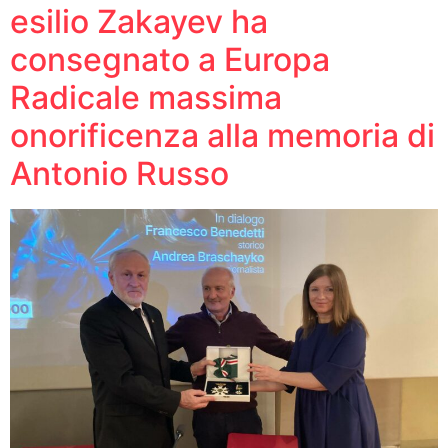
esilio Zakayev ha
consegnato a Europa
Radicale massima
onorificenza alla memoria di
Antonio Russo