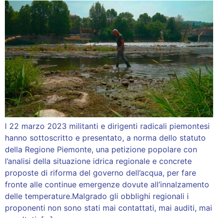
l 22 marzo 2023 militanti e dirigenti radicali piemontesi
hanno sottoscritto e presentato, a norma dello statuto
della Regione Piemonte, una petizione popolare con
l’analisi della situazione idrica regionale e concrete
proposte di riforma del governo dell’acqua, per fare
fronte alle continue emergenze dovute all’innalzamento
delle temperature.Malgrado gli obblighi regionali i
proponenti non sono stati mai contattati, mai auditi, mai