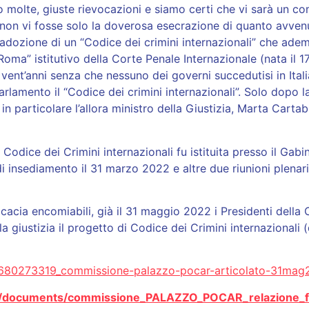
nno molte, giuste rievocazioni e siamo certi che vi sarà un 
o non vi fosse solo la doverosa esecrazione di quanto avv
 l’adozione di un “Codice dei crimini internazionali” che ade
 Roma” istitutivo della Corte Penale Internazionale (nata il 17
vent’anni senza che nessuno dei governi succedutisi in Itali
rlamento il “Codice dei crimini internazionali”. Solo dopo 
n particolare l’allora ministro della Giustizia, Marta Cartabi
dice dei Crimini internazionali fu istituita presso il Gabine
insediamento il 31 marzo 2022 e altre due riunioni plenarie
icacia encomiabili, già il 31 maggio 2022 i Presidenti dell
 giustizia il progetto di Codice dei Crimini internazionali (
/1680273319_commissione-palazzo-pocar-articolato-31mag
cms/documents/commissione_PALAZZO_POCAR_relazione_f