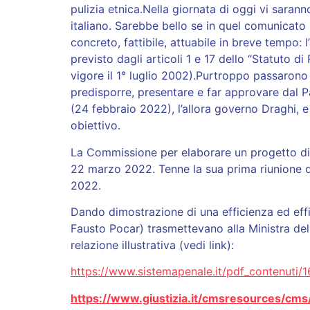
pulizia etnica.Nella giornata di oggi vi sara
italiano. Sarebbe bello se in quel comunicat
concreto, fattibile, attuabile in breve tempo:
previsto dagli articoli 1 e 17 dello “Statuto di
vigore il 1° luglio 2002).Purtroppo passarono 
predisporre, presentare e far approvare dal Pa
(24 febbraio 2022), l’allora governo Draghi, e i
obiettivo.
La Commissione per elaborare un progetto di Co
22 marzo 2022. Tenne la sua prima riunione di 
2022.
Dando dimostrazione di una efficienza ed eff
Fausto Pocar) trasmettevano alla Ministra della
relazione illustrativa (vedi link):
https://www.sistemapenale.it/pdf_contenuti
https://www.giustizia.it/cmsresources/