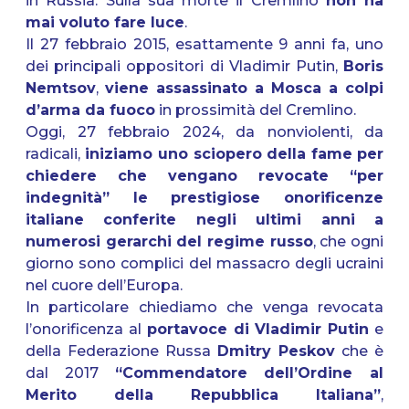
in Russia. Sulla sua morte il Cremlino
non ha
mai voluto fare luce
.
Il 27 febbraio 2015, esattamente 9 anni fa, uno
dei principali oppositori di Vladimir Putin,
Boris
Nemtsov
,
viene assassinato a Mosca a colpi
d’arma da fuoco
in prossimità del Cremlino.
Oggi, 27 febbraio 2024, da nonviolenti, da
radicali,
iniziamo uno sciopero della fame
per
chiedere che vengano revocate “per
indegnità” le prestigiose onorificenze
italiane conferite negli ultimi anni a
numerosi gerarchi del regime russo
, che ogni
giorno sono complici del massacro degli ucraini
nel cuore dell’Europa.
In particolare chiediamo che venga revocata
l’onorificenza al
portavoce di Vladimir Putin
e
della Federazione Russa
Dmitry Peskov
che è
dal 2017
“Commendatore dell’Ordine al
Merito della Repubblica Italiana”
,