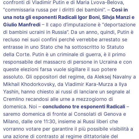
confronti di Vladimir Putin e di Maria Lvova-Belova,
“commissaria russa per i diritti dei bambini”. –
Così in
una nota gli esponenti Radicali Igor Boni, Silvja Manzi e
Giulio Manfredi
– Il capo d’imputazione è “deportazione
di bambini ucraini in Russia”. Da un anno, quindi, Putin è
recluso nei suoi confini perché verrebbe arrestato se
entrasse in uno Stato che ha sottoscritto lo Statuto
della Corte. Putin è un criminale di guerra, è il primo
responsabile del massacro di persone in Ucraina e con
queste elezioni farsa vuole sigillare il suo potere
assoluto. Gli oppositori del regime, da Aleksej Navalny a
Mikhail Khodorkovsky, da Vladimir Kara-Murza a Ilya
Yashin, hanno chiesto ai russi di lanciare un segnale al
Cremlino recandosi alle urne a mezzogiorno di
domenica. Noi –
concludono tre esponenti Radicali
–
saremo domenica di fronte ai Consolati di Genova e
Milano, dalle ore 11:30, insieme ai Russi liberi che
vorranno votare per garantire il più possibile visibilità a
una azione di contrasto al regime dittatoriale del