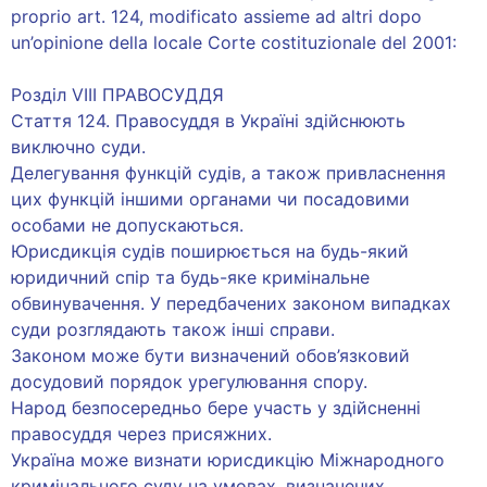
proprio art. 124, modificato assieme ad altri dopo
un’opinione della locale Corte costituzionale del 2001:
Розділ VIII ПРАВОСУДДЯ
Стаття 124. Правосуддя в Україні здійснюють
виключно суди.
Делегування функцій судів, а також привласнення
цих функцій іншими органами чи посадовими
особами не допускаються.
Юрисдикція судів поширюється на будь-який
юридичний спір та будь-яке кримінальне
обвинувачення. У передбачених законом випадках
суди розглядають також інші справи.
Законом може бути визначений обов’язковий
досудовий порядок урегулювання спору.
Народ безпосередньо бере участь у здійсненні
правосуддя через присяжних.
Україна може визнати юрисдикцію Міжнародного
кримінального суду на умовах, визначених