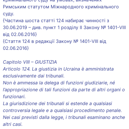
Римським статутом Міжнародного кримінального
суду.
{Частина шоста статті 124 набирає чинності з
30.06.2019 – див. пункт 1 розділу II Закону № 1401-VIII
від 02.06.2016}
{Стаття 124 в редакції Закону № 1401-VIII від
02.06.2016}
Capitolo VIII – GIUSTIZIA
Articolo 124. La giustizia in Ucraina è amministrata
esclusivamente dai tribunali.
Non è ammessa la delega di funzioni giudiziarie, né
l’appropriazione di tali funzioni da parte di altri organi o
funzionari.
La giurisdizione dei tribunali si estende a qualsiasi
controversia legale e a qualsiasi procedimento penale.
Nei casi previsti dalla legge, i tribunali esaminano anche
altri casi.