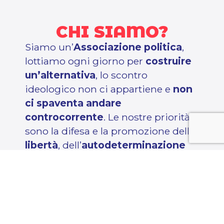
CHI SIAMO?
Siamo un’
Associazione politica
,
lottiamo ogni giorno per
costruire
un’alternativa
, lo scontro
ideologico non ci appartiene e
non
ci spaventa andare
controcorrente
. Le nostre priorità
sono la difesa e la promozione delle
libertà
, dell’
autodeterminazione
degli individui, dello
stato di
diritto
, e la
separazione dei poteri
.
Attualmente gli estremismi
occupano l’informazione e il
dibattito pubblico,
noi siamo