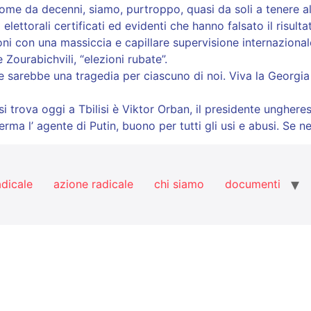
da decenni, siamo, purtroppo, quasi da soli a tenere alto il
li elettorali certificati ed evidenti che hanno falsato il risul
i con una massiccia e capillare supervisione internazionale
Zourabichvili, “elezioni rubate”.
e sarebbe una tragedia per ciascuno di noi. Viva la Georgia 
e si trova oggi a Tbilisi è Viktor Orban, il presidente ungh
nferma l’ agente di Putin, buono per tutti gli usi e abusi. Se
adicale
azione radicale
chi siamo
documenti