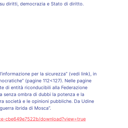
diritti, democrazia e Stato di diritto.
l’informazione per la sicurezza” (vedi link), in
emocratiche” (pagine 112<127). Nelle pagine
e di entità riconducibili alla Federazione
ia senza ombra di dubbi la potenza e la
tra società e le opinioni pubbliche. Da Udine
 guerra ibrida di Mosca”.
9bce-cbe649e7522b/download?view=true