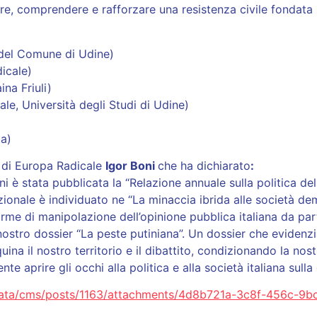
 comprendere e rafforzare una resistenza civile fondata su 
 del Comune di Udine)
icale)
na Friuli)
ale, Università degli Studi di Udine)
ta)
e di Europa Radicale
Igor Boni
che ha dichiarato
:
ni è stata pubblicata la “Relazione annuale sulla politica del
azionale è individuato ne “La minaccia ibrida alle società d
orme di manipolazione dell’opinione pubblica italiana da part
nostro dossier “La peste putiniana”. Un dossier che evidenz
ina il nostro territorio e il dibattito, condizionando la nos
e aprire gli occhi alla politica e alla società italiana sulla
t/data/cms/posts/1163/attachments/4d8b721a-3c8f-456c-