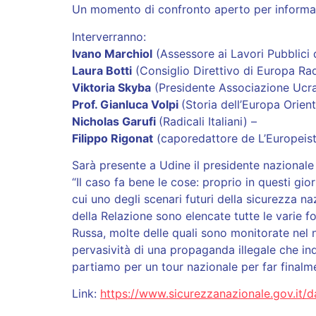
Un momento di confronto aperto per informare,
Interverranno:
Ivano Marchiol
(Assessore ai Lavori Pubblici
Laura Botti
(Consiglio Direttivo di Europa Rad
Viktoria Skyba
(Presidente Associazione Ucrai
Prof. Gianluca Volpi
(Storia dell’Europa Orient
Nicholas Garufi
(Radicali Italiani) –
Filippo Rigonat
(caporedattore de L’Europeis
Sarà presente a Udine il presidente nazional
“Il caso fa bene le cose: proprio in questi gior
cui uno degli scenari futuri della sicurezza n
della Relazione sono elencate tutte le varie f
Russa, molte delle quali sono monitorate nel 
pervasività di una propaganda illegale che inqu
partiamo per un tour nazionale per far finalment
Link:
https://www.sicurezzanazionale.gov.i