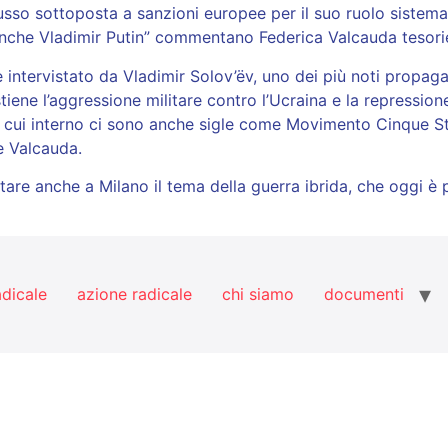
usso sottoposta a sanzioni europee per il suo ruolo sistem
e anche Vladimir Putin” commentano Federica Valcauda tesori
intervistato da Vladimir Solov’ëv, uno dei più noti propagan
iene l’aggressione militare contro l’Ucraina e la repressio
al cui interno ci sono anche sigle come Movimento Cinque Ste
e Valcauda.
re anche a Milano il tema della guerra ibrida, che oggi è p
adicale
azione radicale
chi siamo
documenti