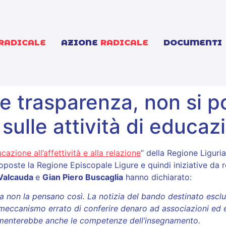
RADICALE
AZIONE
RADICALE
DOCUMENTI
ole trasparenza, non si 
 sulle attività di educaz
zione all’affettività e alla relazione
” della Regione Liguri
poste la Regione Episcopale Ligure e quindi iniziative da 
 Valcauda
e
Gian Piero Buscaglia
hanno dichiarato:
ia non la pensano così. La notizia del bando destinato escl
n un meccanismo errato di conferire denaro ad associazioni e
 aumenterebbe anche le competenze dell’insegnamento.