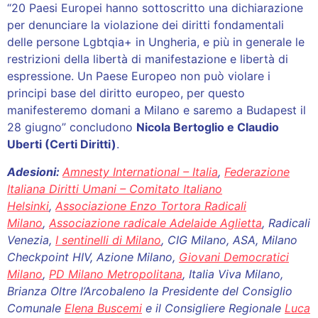
“20 Paesi Europei hanno sottoscritto una dichiarazione
per denunciare la violazione dei diritti fondamentali
delle persone Lgbtqia+ in Ungheria, e più in generale le
restrizioni della libertà di manifestazione e libertà di
espressione. Un Paese Europeo non può violare i
principi base del diritto europeo, per questo
manifesteremo domani a Milano e saremo a Budapest il
28 giugno” concludono
Nicola Bertoglio e Claudio
Uberti (Certi Diritti)
.
Adesioni:
Amnesty International – Italia
,
Federazione
Italiana Diritti Umani – Comitato Italiano
Helsinki
,
Associazione Enzo Tortora Radicali
Milano
,
Associazione radicale Adelaide Aglietta
, Radicali
Venezia,
I sentinelli di Milano
, CIG Milano, ASA, Milano
Checkpoint HIV, Azione Milano,
Giovani Democratici
Milano
,
PD Milano Metropolitana
, Italia Viva Milano,
Brianza Oltre l’Arcobaleno la Presidente del Consiglio
Comunale
Elena Buscemi
e il Consigliere Regionale
Luca